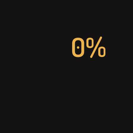
TELEFON
0%
+49 (0) 2064 42960