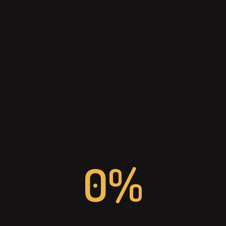
ADRESSE
DIN-Event GmbH

Platz d´Agen 4

46535 Dinslaken
0%
EMAIL
info-dinevent@dinslaken.de