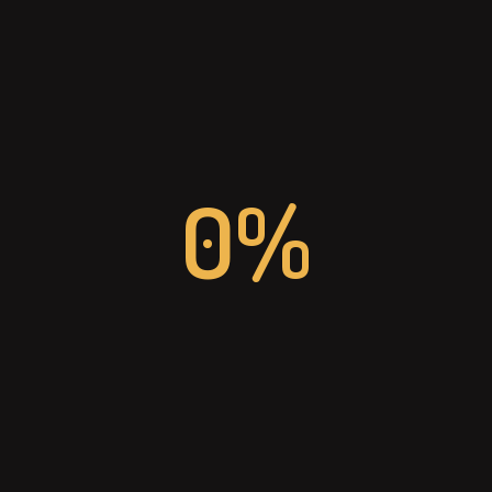
EMAIL
info-dinevent@dinslaken.de
0%
TELEFON
+49 (0) 2064 42960